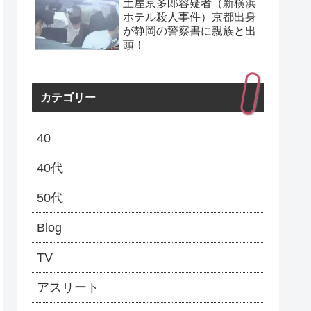
土屋京多郎容疑者（新横浜
ホテル殺人事件）京都出身
が静岡の警察書に親族と出
頭！
カテゴリー
40
40代
50代
Blog
TV
アスリート