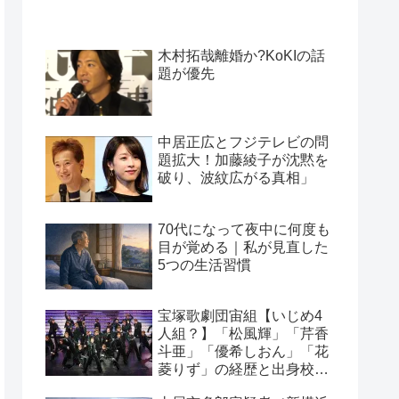
木村拓哉離婚か?KoKIの話
題が優先
中居正広とフジテレビの問
題拡大！加藤綾子が沈黙を
破り、波紋広がる真相」
70代になって夜中に何度も
目が覚める｜私が見直した
5つの生活習慣
宝塚歌劇団宙組【いじめ4
人組？】「松風輝」「芹香
斗亜」「優希しおん」「花
菱りず」の経歴と出身校・
元団員の証言！