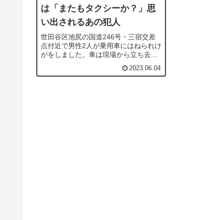
は「またもタクシーか？」思
い出されるあの犯人
世田谷区池尻の国道246号・三宿交差
点付近で男性2人が乗用車にはねられけ
がをしました。車は現場から立ち去っ
ていて警視庁はひき逃げ事件として捜
2023.06.04
査しています。