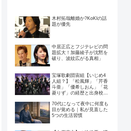
木村拓哉離婚か?KoKIの話
題が優先
中居正広とフジテレビの問
題拡大！加藤綾子が沈黙を
破り、波紋広がる真相」
宝塚歌劇団宙組【いじめ4
人組？】「松風輝」「芹香
斗亜」「優希しおん」「花
菱りず」の経歴と出身校・
元団員の証言！
70代になって夜中に何度も
目が覚める｜私が見直した
5つの生活習慣