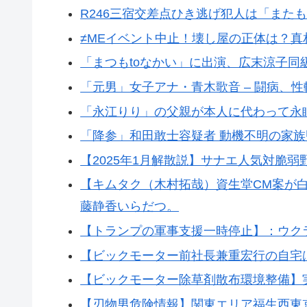
R246三宿交差点ひき逃げ犯人は「また
≠MEイベント中止！壊し屋の正体は？真
「まつもtoなかい」に出演、広末涼子同
「元男」女子アナ・青木歌音 – 闘病、
「永江りり」の父親が本人に代わって永
「降参」和田敢士容疑者 動機不明の家族
【2025年1月解散説】サナエ人気対脆弱
【キムタク（木村拓哉）資生堂CM案が白
藤静香いらだつ。
【トランプの軍事支援一時停止】：ウク
【ビックモーター前社長兼重宏行の自宅
【ビックモーター除草剤散布環境整備】
【刃物男危険情報】関東エリア福生西東