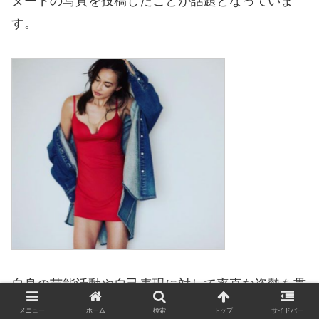
ヌードの写真を投稿したことが話題となっていま
す。
自身の芸能活動や自己表現に対して率直な姿勢を貫
いておりファンの間では高い支持を得ています。
メニュー
ホーム
検索
トップ
サイドバー